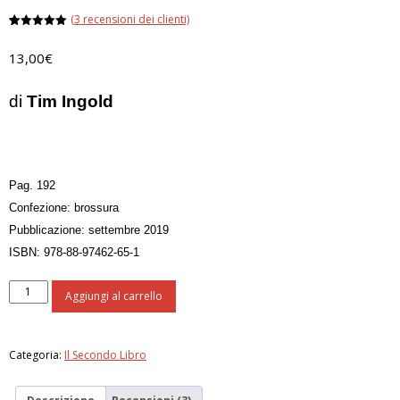
(
3
recensioni dei clienti)
Valutato
3
5.00
su 5
13,00
€
su base
di
recensioni
di
Tim Ingold
Pag. 192
Confezione: brossura
Pubblicazione: settembre 2019
ISBN: 978-88-97462-65-1
Antropologia
Aggiungi al carrello
come
educazione
quantità
Categoria:
Il Secondo Libro