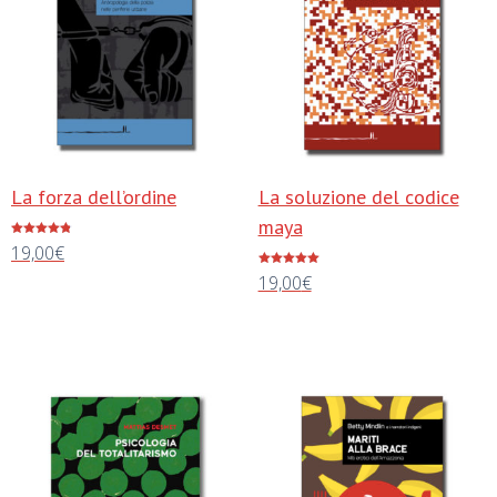
La forza dell’ordine
La soluzione del codice
maya
Valutato
19,00
€
4.75
su 5
Valutato
19,00
€
5.00
Aggiungi al carrello
su 5
Aggiungi al carrello