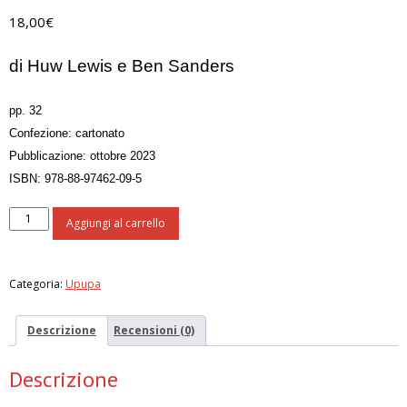
18,00
€
di Huw Lewis e Ben Sanders
pp. 32
Confezione: cartonato
Pubblicazione: ottobre 2023
ISBN: 978-88-97462-09-5
Il
Aggiungi al carrello
tasso
blu
quantità
Categoria:
Upupa
Descrizione
Recensioni (0)
Descrizione