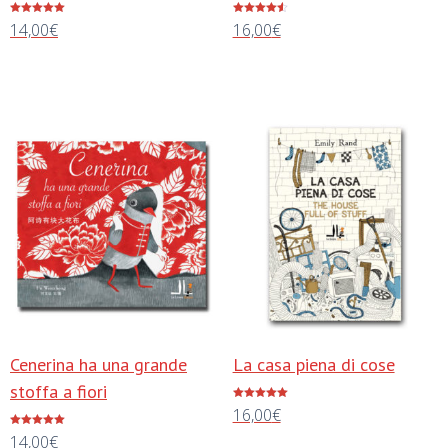
Valutato
Valutato
14,00
€
16,00
€
5.00
4.50
su 5
su 5
Aggiungi al carrello
Aggiungi al carrello
Cenerina ha una grande
La casa piena di cose
stoffa a fiori
Valutato
16,00
€
5.00
su 5
Valutato
14,00
€
5.00