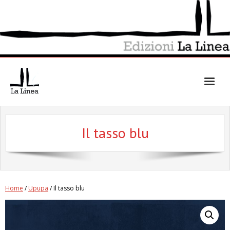
Skip
to
content
Il tasso blu
Home
/
Upupa
/ Il tasso blu