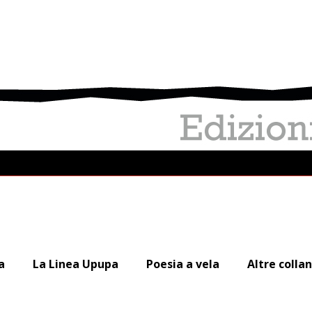
a
La Linea Upupa
Poesia a vela
Altre colla