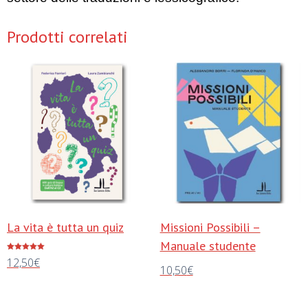
Prodotti correlati
La vita è tutta un quiz
Missioni Possibili –
Manuale studente
Valutato
12,50
€
5.00
10,50
€
su 5
Aggiungi al carrello
Aggiungi al carrello