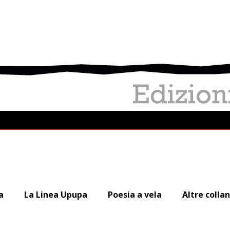
a
La Linea Upupa
Poesia a vela
Altre colla