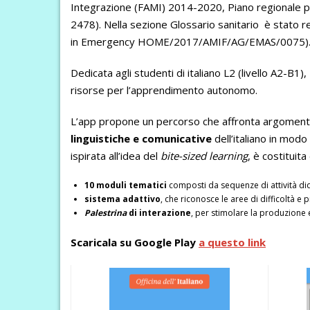
Integrazione (FAMI) 2014-2020, Piano regionale per
2478). Nella sezione Glossario sanitario è stato 
in Emergency HOME/2017/AMIF/AG/EMAS/0075)
Dedicata agli studenti di italiano L2 (livello A2-B1),
risorse per l’apprendimento autonomo.
L’app propone un percorso che affronta argomenti di i
linguistiche e comunicative
dell’italiano in mod
ispirata all’idea del
bite-sized learning
, è costituit
10 moduli tematici
composti da sequenze di attività did
sistema adattivo
, che riconosce le aree di difficoltà e 
Palestrina
di interazione
, per stimolare la produzione e
Scaricala su Google Play
a questo link