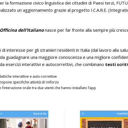
 la formazione civico linguistica dei cittadini di Paesi terzi, 
realizzato un aggiornamento grazie al progetto I.C.A.R.E. (Integ
.
Officina dell’Italiano
nasce per far fronte alla sempre più crescen
nteresse per gli stranieri residenti in Italia (dal lavoro alla salu
o da guadagnare una maggiore conoscenza e una migliore confidenza
a da esercizi interattivi e autocorrettivi, che combinano
testi scrit
attiche interattive e auto-correttive
propone specifiche attività di rinforzo
 l’interazione orale tra due utenti che hanno installato l’app