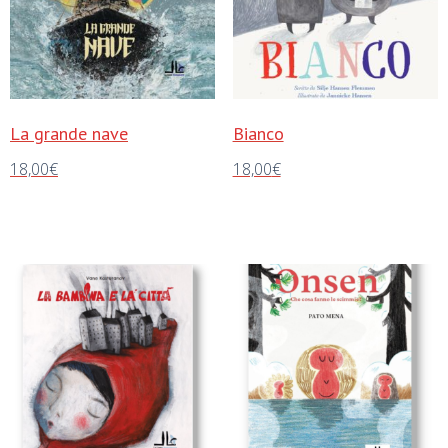
La grande nave
Bianco
18,00
€
18,00
€
Aggiungi al carrello
Aggiungi al carrello