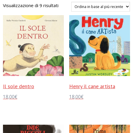
Ordina
Visualizzazione di 9 risultati
in
base
al
più
recente
Il sole dentro
Henry il cane artista
18,00
€
18,00
€
Aggiungi al carrello
Aggiungi al carrello