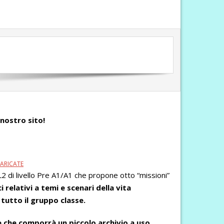
 nostro sito!
CARICATE
 L2 di livello Pre A1/A1 che propone otto “missioni”
 relativi a temi e scenari della vita
 tutto il gruppo classe.
e che comporrà un piccolo archivio a uso