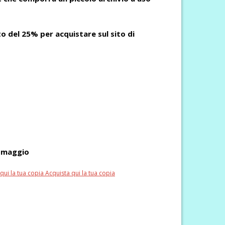
 del 25% per acquistare sul sito di
 omaggio
qui la tua copia
Acquista qui la tua copia