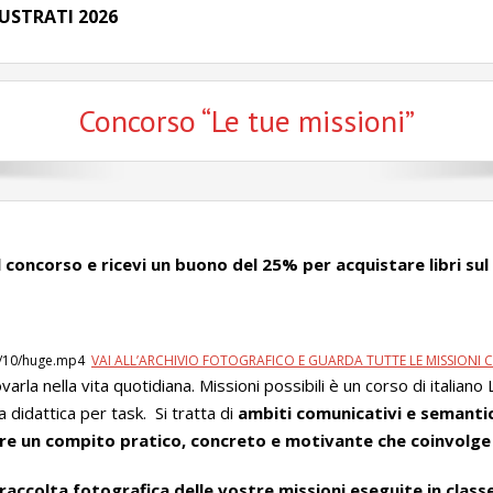
USTRATI 2026
Concorso “Le tue missioni”
 concorso e ricevi un buono del 25% per acquistare libri sul
23/10/huge.mp4
VAI ALL’ARCHIVIO FOTOGRAFICO E GUARDA TUTTE LE MISSIONI 
rla nella vita quotidiana. Missioni possibili è un corso di italiano
 didattica per task. Si tratta di
ambiti comunicativi e semantici
gere un compito pratico, concreto e motivante che coinvolge
raccolta fotografica delle vostre missioni eseguite in class