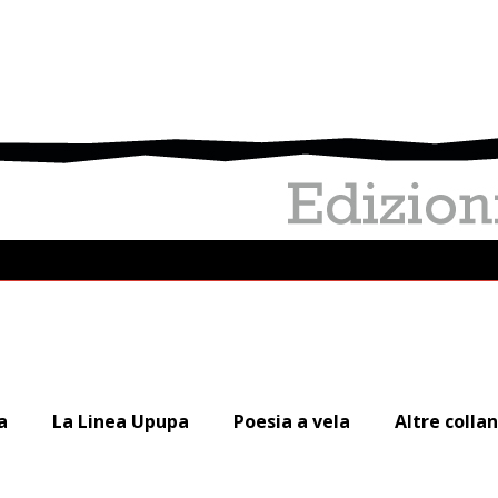
a
La Linea Upupa
Poesia a vela
Altre colla