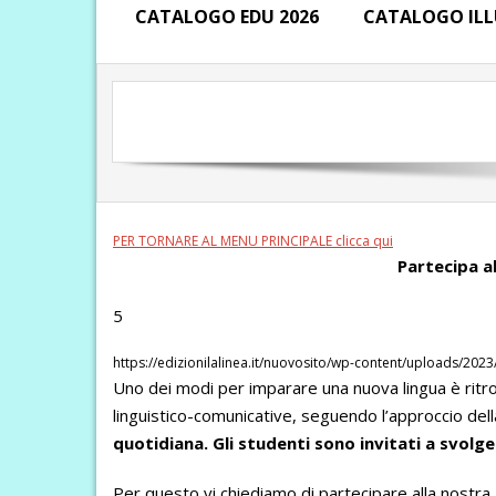
CATALOGO EDU 2026
CATALOGO ILL
PER TORNARE AL MENU PRINCIPALE clicca qui
Partecipa al
5
https://edizionilalinea.it/nuovosito/wp-content/uploads/20
Uno dei modi per imparare una nuova lingua è ritrova
linguistico-comunicative, seguendo l’approccio della
quotidiana. Gli studenti sono invitati a svol
Per questo vi chiediamo di partecipare alla nostra