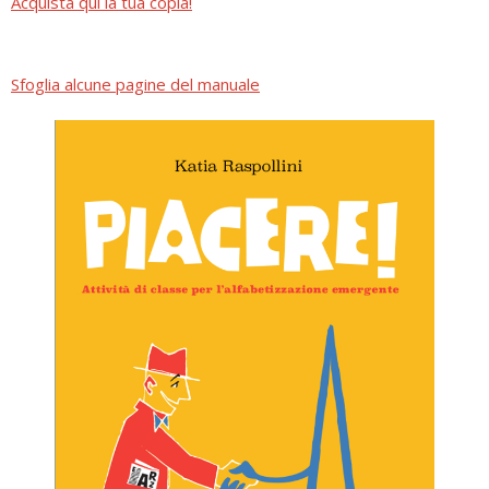
Acquista qui la tua copia!
Sfoglia alcune pagine del manuale