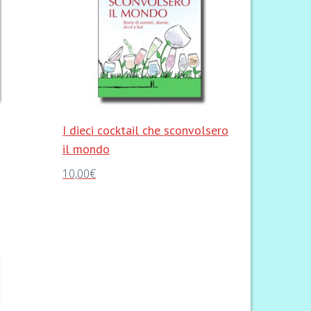
I dieci cocktail che sconvolsero
il mondo
10,00
€
Aggiungi al carrello