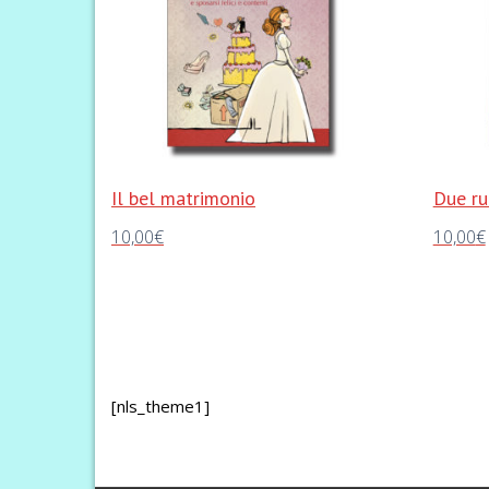
Il bel matrimonio
Due ru
10,00
€
10,00
€
Aggiungi al carrello
Aggiungi 
[nls_theme1]