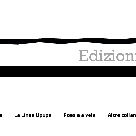
a
La Linea Upupa
Poesia a vela
Altre colla