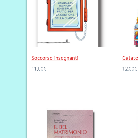
Soccorso insegnanti
Galate
11,00
€
12,00
€
Aggiungi al carrello
Aggiungi 