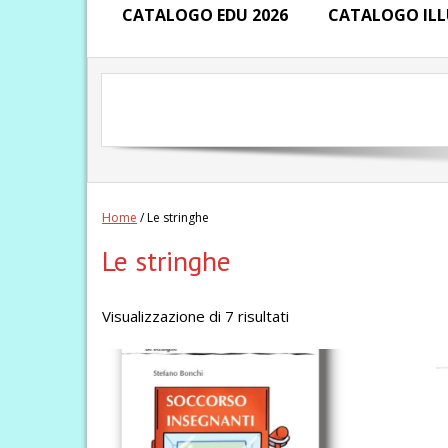
CATALOGO EDU 2026
CATALOGO ILL
Home
/ Le stringhe
Le stringhe
Ordina
Visualizzazione di 7 risultati
in
base
al
più
recente