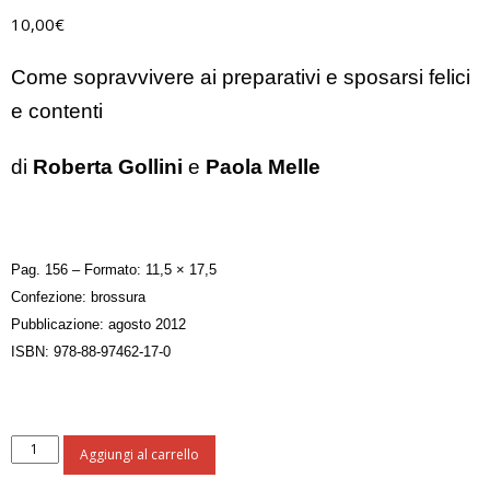
10,00
€
Come sopravvivere ai preparativi e sposarsi felici
e contenti
di
Roberta Gollini
e
Paola Melle
Pag. 156 – Formato: 11,5 × 17,5
Confezione: brossura
Pubblicazione: agosto 2012
ISBN: 978-88-97462-17-0
Il
Aggiungi al carrello
bel
matrimonio