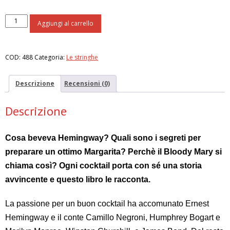
I
Aggiungi al carrello
dieci
cocktail
che
COD:
488
Categoria:
Le stringhe
sconvolsero
il
mondo
Descrizione
Recensioni (0)
quantità
Descrizione
Cosa beveva Hemingway? Quali sono i segreti per
preparare un ottimo Margarita? Perchè il Bloody Mary si
chiama così? Ogni cocktail porta con sé una storia
avvincente e questo libro le racconta.
La passione per un buon cocktail ha accomunato Ernest
Hemingway e il conte Camillo Negroni, Humphrey Bogart e