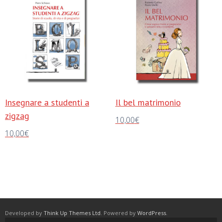
Insegnare a studenti a
Il bel matrimonio
zigzag
10,00
€
10,00
€
Aggiungi al carrello
Aggiungi al carrello
Developed by
Think Up Themes Ltd
. Powered by
WordPress
.