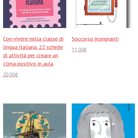
Con-vivere nella classe di
Soccorso insegnanti
lingua italiana. 22 schede
11,00
€
di attività per creare un
Aggiungi al carrello
clima positivo in aula
20,00
€
Aggiungi al carrello