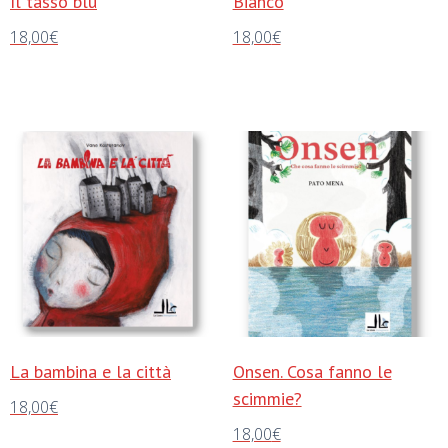
Il tasso blu
Bianco
18,00
€
18,00
€
Aggiungi al carrello
Aggiungi al carrello
La bambina e la città
Onsen. Cosa fanno le
scimmie?
18,00
€
18,00
€
Aggiungi al carrello