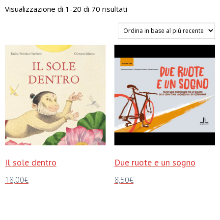
Ordina
Visualizzazione di 1-20 di 70 risultati
in
base
al
più
recente
Il sole dentro
Due ruote e un sogno
18,00
€
8,50
€
Aggiungi al carrello
Aggiungi al carrello