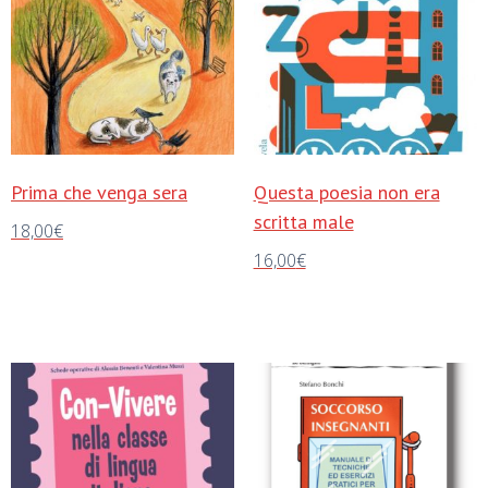
Prima che venga sera
Questa poesia non era
scritta male
18,00
€
16,00
€
Aggiungi al carrello
Aggiungi al carrello