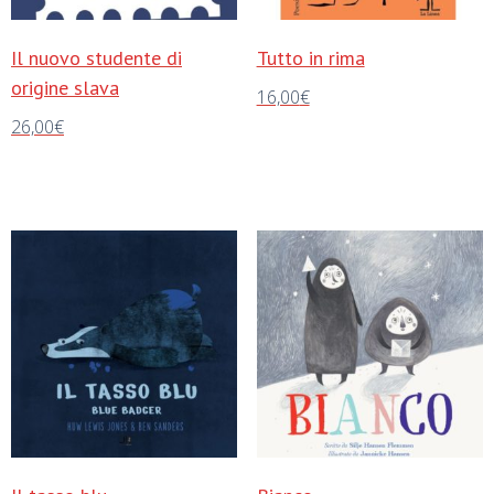
Il nuovo studente di
Tutto in rima
origine slava
16,00
€
26,00
€
Aggiungi al carrello
Aggiungi al carrello