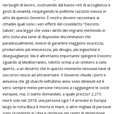
nei luoghi di lavoro, costruendo dal basso reti di accoglienza e
gesti di umanità, respingendo le politiche razziste messe in
atto da questo Governo. È nostro dovere raccontare ai
cittadini quali sono i veri effetti del cosiddetto “Decreto
Salvini”, una legge che viola i diritti dei migranti mettendo in
atto tutta una serie di dispositivi discriminatori che
paradossalmente, invece di garantire maggiore sicurezza,
produrranno più insicurezza, più disagio, più ingiustizie e
diseguaglianze. Ma è altrettanto importante spingere il nostro
sguardo al Mediterraneo, ridotto ormai a un cimitero a cielo
aperto, a un deserto che in questo momento nessuna nave di
soccorso riesce ad attraversare. Il Governo chiude i porti e
annuncia che gli sbarchi nell’ultimo anno sono diminuiti ed è
vero: sempre meno persone riescono a raggiungere le coste
europee, ma, ci siamo domandati, a quale prezzo? 2.275
morti solo nel 2018; una persona ogni 14 arrivate in Europa
lungo la rotta libica è morta in mare, e altre migliaia di persone
sono ricondotte in Libia e rinchiuse nei centri di detenzione.