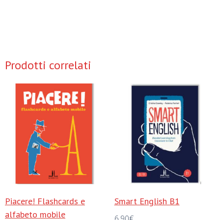
Prodotti correlati
Piacere! Flashcards e
Smart English B1
alfabeto mobile
6,90
€