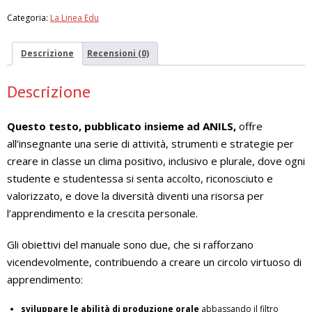
classe
Categoria:
La Linea Edu
di
lingua
italiana.
Descrizione
Recensioni (0)
22
schede
Descrizione
di
attività
per
Questo testo, pubblicato insieme ad ANILS,
offre
creare
all’insegnante una serie di attività, strumenti e strategie per
un
creare in classe un clima positivo, inclusivo e plurale, dove ogni
clima
positivo
studente e studentessa si senta accolto, riconosciuto e
in
valorizzato, e dove la diversità diventi una risorsa per
aula
l’apprendimento e la crescita personale.
quantità
Gli obiettivi del manuale sono due, che si rafforzano
vicendevolmente, contribuendo a creare un circolo virtuoso di
apprendimento:
sviluppare le abilità di produzione orale
abbassando il filtro