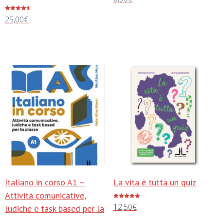
Aggiungi al carrello
Valutato
25,00
€
4.50
su 5
Aggiungi al carrello
Italiano in corso A1 –
La vita è tutta un quiz
Attività comunicative,
Valutato
12,50
€
ludiche e task based per la
5.00
su 5