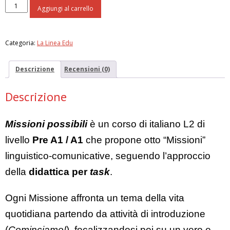
Missioni
Aggiungi al carrello
Possibili
-
Manuale
Categoria:
La Linea Edu
studente
quantità
Descrizione
Recensioni (0)
Descrizione
Missioni possibili
è un corso di italiano L2 di
livello
Pre A1 / A1
che propone otto “Missioni”
linguistico-comunicative, seguendo l’approccio
della
didattica per
task
.
Ogni Missione affronta un tema della vita
quotidiana partendo da attività di introduzione
(
Cominciamo!
), focalizzandosi poi su un vero e