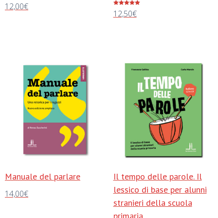
12,00
€
Valutato
12,50
€
5.00
su 5
Aggiungi al carrello
Aggiungi al carrello
Manuale del parlare
Il tempo delle parole. Il
lessico di base per alunni
14,00
€
stranieri della scuola
Aggiungi al carrello
primaria