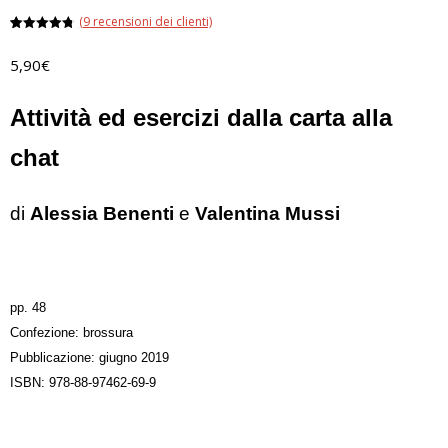
(
9
recensioni dei clienti)
Valutato
9
4.78
su 5
5,90
€
su base
di
recensioni
Attività ed esercizi dalla carta alla
chat
di
Alessia Benenti
e
Valentina Mussi
pp. 48
Confezione: brossura
Pubblicazione: giugno 2019
ISBN: 978-88-97462-69-9