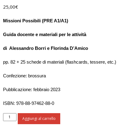
25,00
€
Missioni Possibili (PRE A1/A1)
Guida docente e materiali per le attività
di Alessandro Borri e Florinda D’Amico
pp. 82 + 25 schede di materiali (flashcards, tessere, etc.)
Confezione: brossura
Pubblicazione: febbraio 2023
ISBN: 978-88-97462-88-0
Missioni
Aggiungi al carrello
Possibili
-
Guida