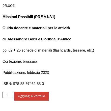
25,00
€
Missioni Possibili (PRE A1/A1)
Guida docente e materiali per le attività
di Alessandro Borri e Florinda D’Amico
pp. 82 + 25 schede di materiali (flashcards, tessere, etc.)
Confezione: brossura
Pubblicazione: febbraio 2023
ISBN: 978-88-97462-88-0
Missioni
Aggiungi al carrello
Possibili
-
Guida