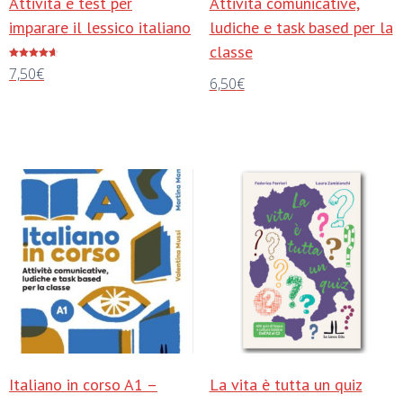
Attività e test per
Attività comunicative,
imparare il lessico italiano
ludiche e task based per la
classe
Valutato
7,50
€
4.63
6,50
€
su 5
Aggiungi al carrello
Aggiungi al carrello
Italiano in corso A1 –
La vita è tutta un quiz