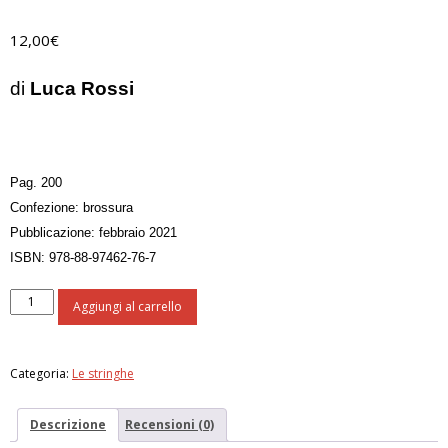
12,00
€
di
Luca Rossi
Pag. 200
Confezione: brossura
Pubblicazione: febbraio 2021
ISBN: 978-88-97462-76-7
Galateo
Aggiungi al carrello
della
scuola
quantità
Categoria:
Le stringhe
Descrizione
Recensioni (0)