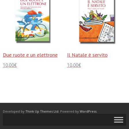
Due ruote e un elettrone
Il Natale è servito
10,00
€
10,00
€
Aggiungi al carrello
Aggiungi al carrello
Developed by
Think Up Themes Ltd
. Powered by
WordPress
.