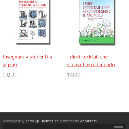
Insegnare a studenti a
I dieci cocktail che
zigzag
sconvolsero il mondo
10,00
€
10,00
€
Aggiungi al carrello
Aggiungi al carrello
Developed by
Think Up Themes Ltd
. Powered by
WordPress
.