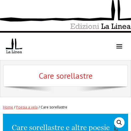
Skip
to
content
Care sorellastre
Home
/
Poesia a vela
/ Care sorellastre