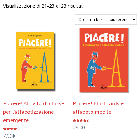
Ordina
Visualizzazione di 21-23 di 23 risultati
in
base
al
più
recente
Piacere! Attività di classe
Piacere! Flashcards e
per l’alfabetizzazione
alfabeto mobile
emergente
Valutato
25,00
€
4.50
su 5
Valutato
7,90
€
4.00
Aggiungi al carrello
su 5