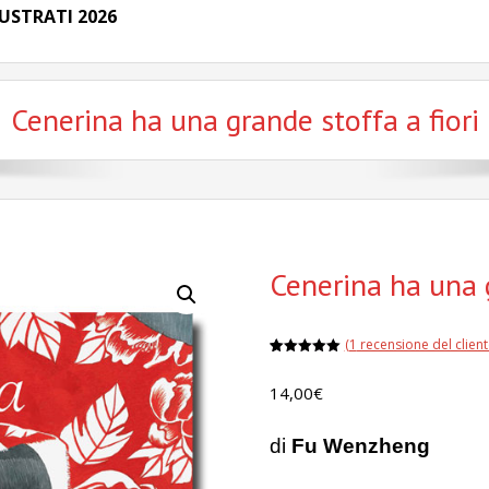
USTRATI 2026
Cenerina ha una grande stoffa a fiori
Cenerina ha una g
(
1
recensione del client
Valutato
1
5.00
su 5
14,00
€
su base
di
recensioni
di
Fu Wenzheng