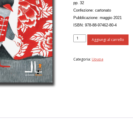
pp. 32
Confezione: cartonato
Pubblicazione: maggio 2021
ISBN: 978-88-97462-80-4
Cenerina
Aggiungi al carrello
ha
una
grande
Categoria:
Upupa
stoffa
a
fiori
quantità