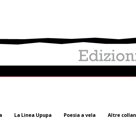
a
La Linea Upupa
Poesia a vela
Altre colla