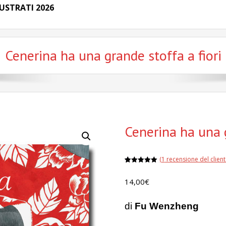
USTRATI 2026
Cenerina ha una grande stoffa a fiori
Cenerina ha una g
(
1
recensione del client
Valutato
1
5.00
su 5
14,00
€
su base
di
recensioni
di
Fu Wenzheng