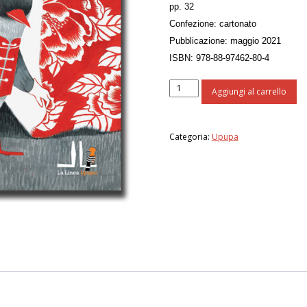
pp. 32
Confezione: cartonato
Pubblicazione: maggio 2021
ISBN: 978-88-97462-80-4
Cenerina
Aggiungi al carrello
ha
una
grande
Categoria:
Upupa
stoffa
a
fiori
quantità