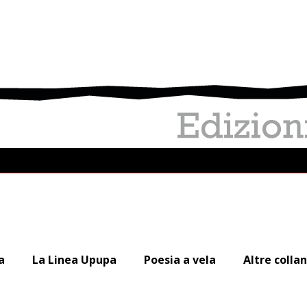
a
La Linea Upupa
Poesia a vela
Altre colla