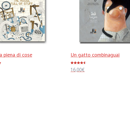
a piena di cose
Un gatto combinaguai
Valutato
16,00
€
4.50
su 5
al carrello
Aggiungi al carrello