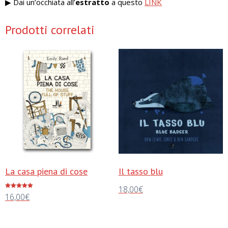
▶︎ Dai un’occhiata all’
estratto
a questo
LINK
Prodotti correlati
La casa piena di cose
Il tasso blu
18,00
€
Valutato
16,00
€
5.00
su 5
Aggiungi al carrello
Aggiungi al carrello