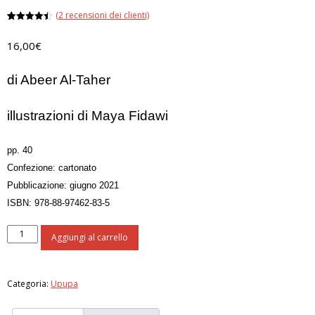
(
2
recensioni dei clienti)
Valutato
2
4.50
su 5
16,00
€
su base
di
recensioni
di Abeer Al-Taher
illustrazioni di Maya Fidawi
pp. 40
Confezione: cartonato
Pubblicazione: giugno 2021
ISBN: 978-88-97462-83-5
Un
Aggiungi al carrello
gatto
combinaguai
quantità
Categoria:
Upupa