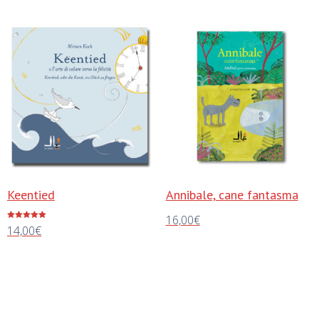
Keentied
Annibale, cane fantasma
16,00
€
Valutato
14,00
€
5.00
su 5
Aggiungi al carrello
Aggiungi al carrello