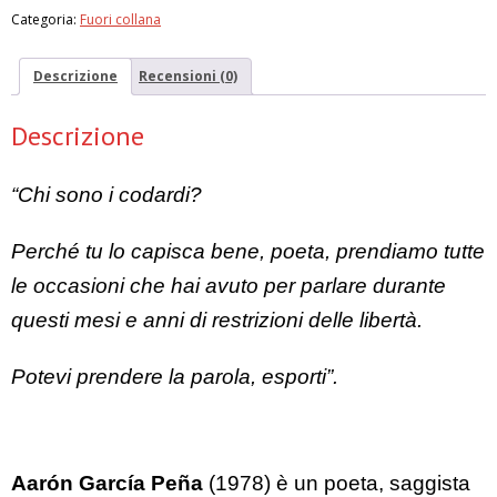
"I
Categoria:
Fuori collana
codardi"
di
Miguel
Descrizione
Recensioni (0)
Hernandez
quantità
Descrizione
“Chi sono i codardi?
Perché tu lo capisca bene, poeta, prendiamo tutte
le occasioni che hai avuto per parlare durante
questi mesi e anni di restrizioni delle libertà.
Potevi prendere la parola, esporti”.
Aarón García Peña
(1978) è un poeta, saggista