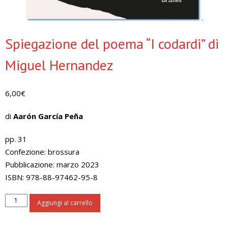
Spiegazione del poema “I codardi” di
Miguel Hernandez
6,00
€
di
Aarón García Peña
pp. 31
Confezione: brossura
Pubblicazione: marzo 2023
ISBN: 978-88-97462-95-8
Spiegazione
Aggiungi al carrello
del
poema