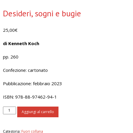
Desideri, sogni e bugie
25,00
€
di Kenneth Koch
pp. 260
Confezione: cartonato
Pubblicazione: febbraio 2023
ISBN: 978-88-97462-94-1
Desideri,
Aggiungi al carrello
sogni
e
bugie
Categoria:
Fuori collana
quantità