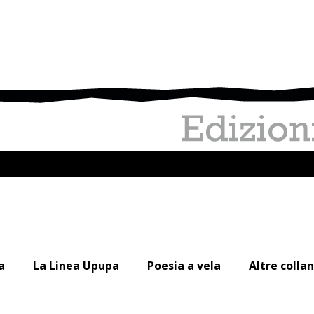
a
La Linea Upupa
Poesia a vela
Altre colla