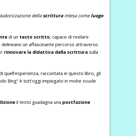
i)valorizzazione della
scrittura
intesa come
luogo
nte
di un
testo scritto
, capace di rivelare
vere delineano un affascinante percorso attraverso
er
rinnovare la didattica della scrittura
sulla
 di quell’esperienza, raccontata in questo libro, gli
etodo Bing” è tutt’oggi impiegato in molte scuole
dizione
il testo guadagna una
postfazione