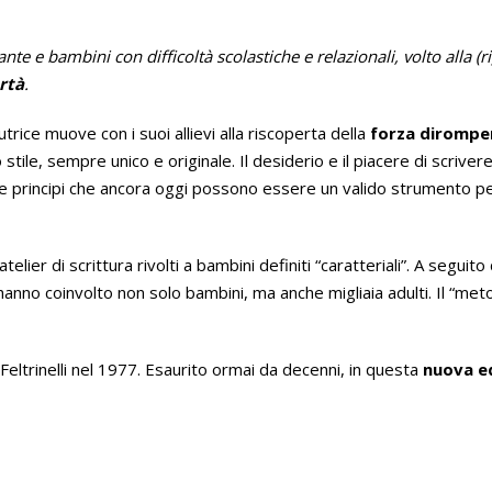
e e bambini con difficoltà scolastiche e relazionali, volto alla (r
rtà
.
trice muove con i suoi allievi alla riscoperta della
forza dirompe
io stile, sempre unico e originale. Il desiderio e il piacere di scri
 e principi che ancora oggi possono essere un valido strumento p
lier di scrittura rivolti a bambini definiti “caratteriali”. A seguito
a e hanno coinvolto non solo bambini, ma anche migliaia adulti. Il “m
a Feltrinelli nel 1977. Esaurito ormai da decenni, in questa
nuova e