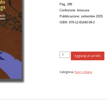
Pag. 288
Confezione: brossura
Pubblicazione: settembre 2025
ISBN: 979-12-81640-09-2
...ho
Aggiungi al carrello
nuotato
fino
alla
Categoria:
Fuori collana
riga
quantità