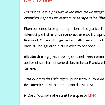
Descrizione
Un inconsueto e produttivo incontro tra un’insegnant
creativo
e
spazio privilegiato di
terapeutica libe
Ripercorrendo la propria esperienza biografica, l’au
l’identità più intima di ciascuno attraverso il propr
Rimbaud, Omero, Borges e tanti altri, verso modi
base di uno sguardo e di un ascolto reciproci.
Élisabeth Bing
(1934-2017) crea nel 1969 i primi ate
atelier di scrittura si sono diffusi in tutta Franci
italiane.
…ho nuotato fino alla riga
fu pubblicato in Italia d
dell’autrice
, scritta a molti anni di distanza.
▶︎ Dai un’occhiata all’
estratto
a questo
LINK