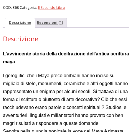
codice
COD:
368
Categoria:
Il Secondo Libro
maya
quantità
Descrizione
Recensioni (1)
Descrizione
L’avvincente storia della decifrazione dell’antica scrittura
maya.
I geroglifici che i Maya precolombiani hanno inciso su
migliaia di stele, monumenti, ceramiche e altri oggetti hanno
rappresentato un enigma per alcuni secoli. Si trattava di una
forma di scrittura o piuttosto di arte decorativa? Ciò che essi
racchiudevano erano parole o concetti spirituali? Studiosi e
avventurieri, linguisti e millantatori hanno provato con ben
magri risultati a rispondere a queste domande.
Sepolta nella giungla tropicale la voce dei Maya è rimasta