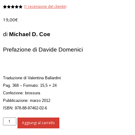
(
1
recensione del cliente)
Valutato
1
5.00
su 5
19,00
€
su base
di
recensioni
di
Michael D. Coe
Prefazione di Davide Domenici
Traduzione di Valentina Ballardini
Pag. 368 – Formato: 15,5 × 24
Confezione: brossura
Pubblicazione: marzo 2012
ISBN: 978-88-97462-02-6
La
Aggiungi al carrello
soluzione
del