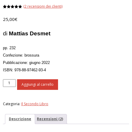
(
2
recensioni dei clienti)
Valutato
2
5.00
su 5
25,00
€
su base
di
recensioni
di
Mattias Desmet
pp. 232
Confezione: brossura
Pubblicazione: giugno 2022
ISBN: 978-88-97462-93-4
Psicologia
Aggiungi al carrello
del
totalitarismo
quantità
Categoria:
Il Secondo Libro
Descrizione
Recensioni (2)