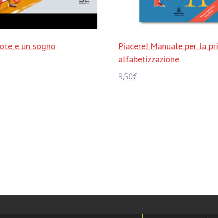
ote e un sogno
Piacere! Manuale per la pr
alfabetizzazione
9,50
€
al carrello
Aggiungi al carrello