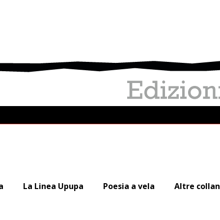
a
La Linea Upupa
Poesia a vela
Altre colla