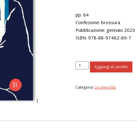
pp. 64
Confezione: brossura
Pubblicazione: gennaio 2023
ISBN: 978-88-97462-89-7
Smart
Aggiungi al carrello
English
B1
quantità
Categoria:
La Linea Edu