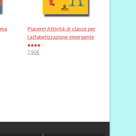
ima
Piacere! Attività di classe per
l’alfabetizzazione emergente
Valutato
7,90
€
4.00
su 5
Aggiungi al carrello