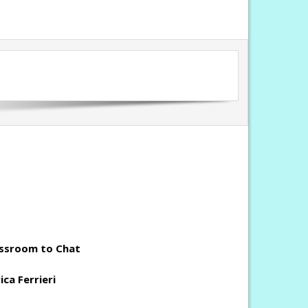
assroom to Chat
ica Ferrieri