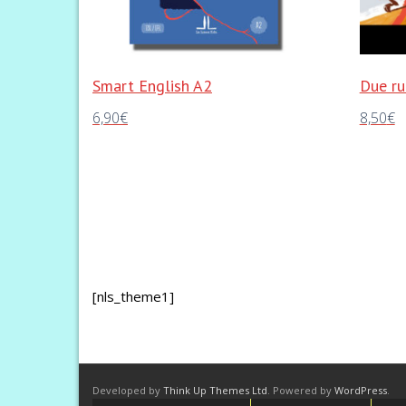
Smart English A2
Due ru
6,90
€
8,50
€
Aggiungi al carrello
Aggiungi 
[nls_theme1]
Developed by
Think Up Themes Ltd
. Powered by
WordPress
.